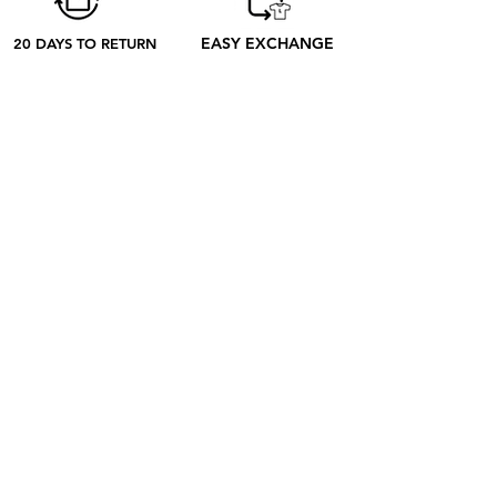
EASY EXCHANGE
20 DAYS TO RETURN
ABOUT
SOBRE NOSOTROS
CONTACTO
BLOG
EL PROCESO
SHOP
RETRO TEES
RAP & FOOT
COLECCIONES
CATEGORIES