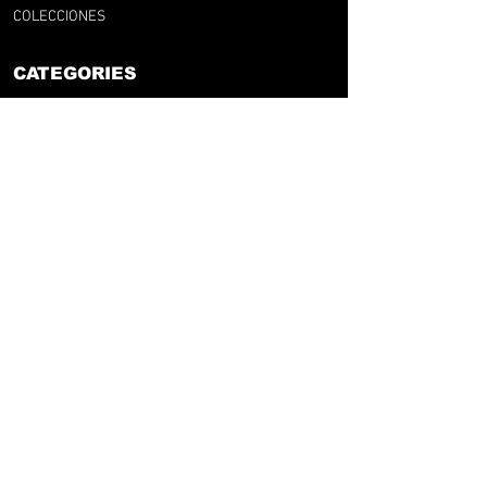
COLECCIONES
CATEGORIES
POR CLUB
POR NACION
POR LIGA
RFG LAB
FOOT & UPCYCLING
GIFT CARD
SUPPORT
F.A.Q
GUÍA DE TALLA
ENVÍOS Y DEVOLUCIONES
TÉRMINOS Y CONDICIONES
AVISO LEGAL
retrofootballgang@gmail.com