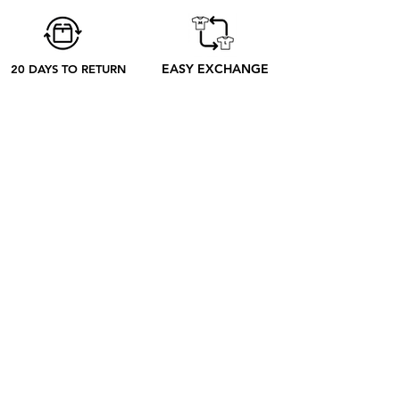
pedido hasta su recepción.
EASY EXCHANGE
20 DAYS TO RETURN
ABOUT
SOBRE NOSOTROS
CONTACTO
BLOG
EL PROCESO
SHOP
RETRO TEES
RAP & FOOT
COLECCIONES