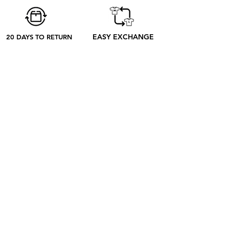
pedido hasta su recepción.
EASY EXCHANGE
20 DAYS TO RETURN
ABOUT
SOBRE NOSOTROS
CONTACTO
BLOG
EL PROCESO
SHOP
RETRO TEES
RAP & FOOT
COLECCIONES