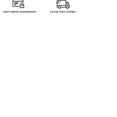
Madrid producen solo lo necesario.
Descubre nuestro proceso ético para
SECURITY PAYMENT
ASAP DELIVERY
entender mejor qué sucede desde tu
pedido hasta su recepción.
EASY EXCHANGE
20 DAYS TO RETURN
ABOUT
SOBRE NOSOTROS
CONTACTO
BLOG
EL PROCESO
SHOP
RETRO TEES