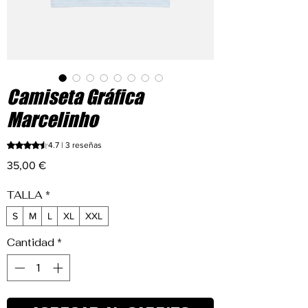
Camiseta Gráfica
Marcelinho
Según 3 reseñas, la calificación es de 4.7 de 5 estrellas
4.7 | 3 reseñas
Precio
35,00 €
TALLA
*
S
M
L
XL
XXL
Cantidad
*