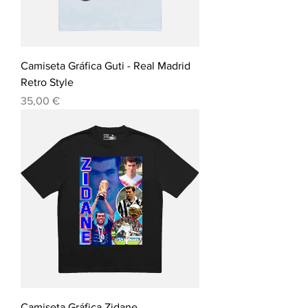
Camiseta Gráfica Guti - Real Madrid
Retro Style
Precio
35,00 €
Camiseta Gráfica Zidane