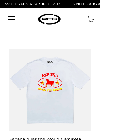
ENVÍO GRATIS A PARTIR DE 70 €          
España rules the World Camiseta