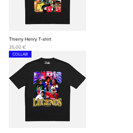
Thierry Henry T-shirt
Precio
35,00 €
COLLAB