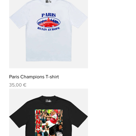
Paris Champions T-shirt
Precio
35,00 €