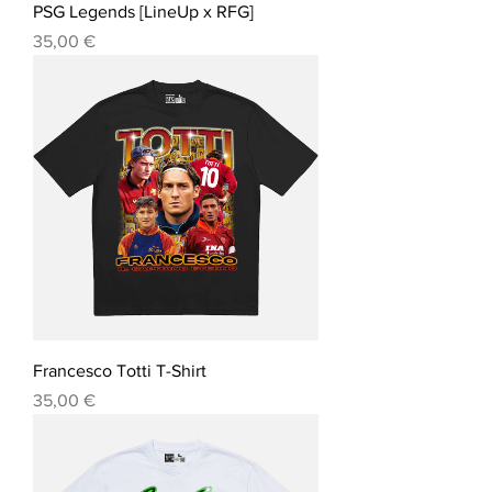
PSG Legends [LineUp x RFG]
Precio
35,00 €
Francesco Totti T-Shirt
Precio
35,00 €