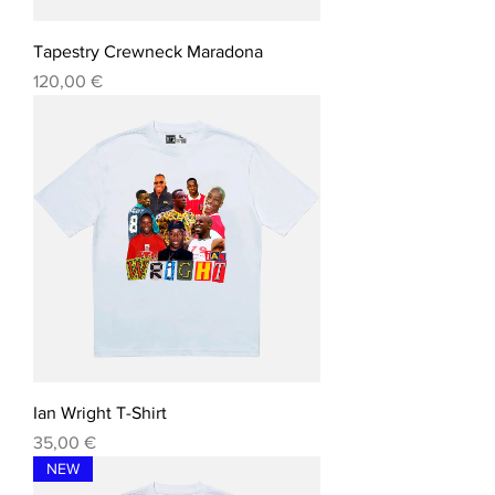

Tapestry Crewneck Maradona
Precio
120,00 €
Ian Wright T-Shirt
Precio
35,00 €
NEW