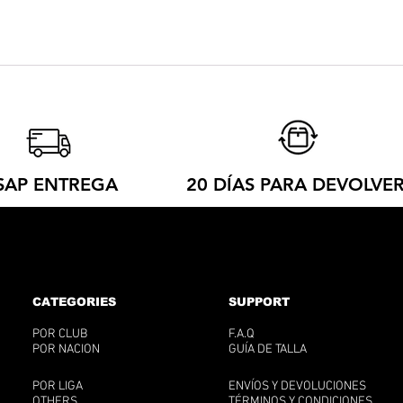
 consultar nuestra guía de tallas !
de entrega depende del país. Cada camiseta se fabrica por pedi
scubre nuestro proceso ético para entender mejor qué sucede d
SAP ENTREGA
20 DÍAS PARA DEVOLVE
CATEGORIES
SUPPORT
POR CLUB
F.A.Q
POR NACION
GUÍA DE TALLA
POR LIGA
ENVÍOS Y DEVOLUCIONES
OTHERS
TÉRMINOS Y CONDICIONES