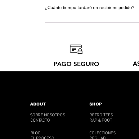
talla de camiseta más grande. ¡No dudes en
¿Cuánto tiempo tardaré en recibir mi pedido?
Tiempos de entrega: 7-20 días. El tiempo 
de Madrid producen solo lo necesario. De
recepción.
A
PAGO SEGURO
ABOUT
SHOP
SOBRE NOSOTROS
RETRO TEES
CONTACTO
RAP & FOOT
BLOG
COLECCIONES
EL PROCESO
RFG LAB