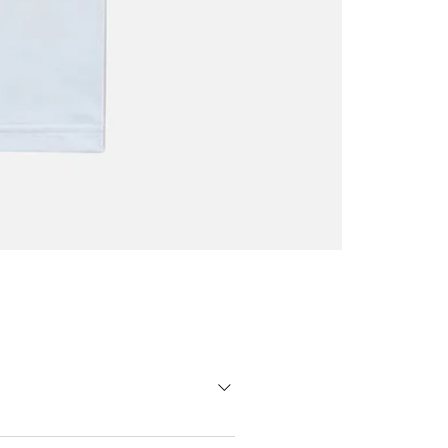
Camiseta
Gráfica
Oscar
Trejo:
Leyenda
de
Vallecas
oversized, puedes optar por una