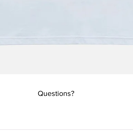
Vista rápida
Questions?
a talla que estás acostumbrado a usar. Pero si deseas un look 