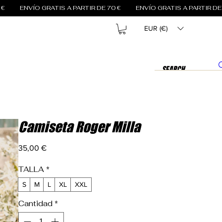
EUR (€)
Camiseta Roger Milla
Precio
35,00 €
TALLA
*
S
M
L
XL
XXL
Cantidad
*