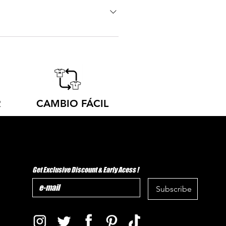
do. Nuestros impresores locales
esde tu pedido hasta su
R
CAMBIO FÁCIL
Get Exclusive Discount & Early Acess !
Subscribe