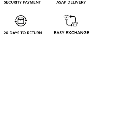
SECURITY PAYMENT
ASAP DELIVERY
entender mejor qué sucede desde tu
pedido hasta su recepción.
EASY EXCHANGE
20 DAYS TO RETURN
ABOUT
SOBRE NOSOTROS
CONTACTO
BLOG
EL PROCESO
SHOP
RETRO TEES
RAP & FOOT