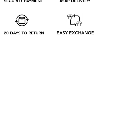
SECURITY PAYMENT
ASAP DELIVERY
entender mejor qué sucede desde tu
pedido hasta su recepción.
EASY EXCHANGE
20 DAYS TO RETURN
ABOUT
SOBRE NOSOTROS
CONTACTO
BLOG
EL PROCESO
SHOP
RETRO TEES
RAP & FOOT