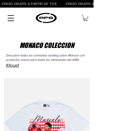
ENVÍO GRATIS A PARTIR DE 70 €          
MONACO COLECCION
Descubre todas las camisetas bootleg sobre Mónaco con
productos únicos para todos los aficionados del ASM.
#ligue1