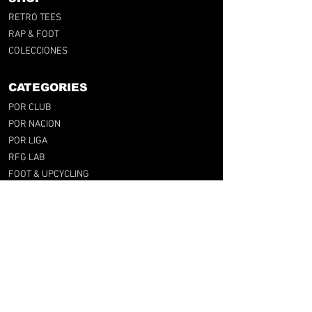
RETRO TEES
RAP & FOOT
COLECCIONES
CATEGORIES
POR CLUB
POR NACION
POR LIGA
RFG LAB
FOOT & UPCYCLING
GIFT CARD
SUPPORT
F.A.Q
GUÍA DE TALLA
ENVÍOS Y DEVOLUCIONES
TÉRMINOS Y CONDICIONES