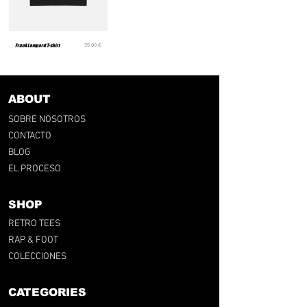
Precio
Frank Lampard T-shirt
35,00 €
ABOUT
SOBRE NOSOTROS
CONTACTO
BLOG
EL PROCESO
SHOP
RETRO TEES
RAP & FOOT
COLECCIONES
CATEGORIES