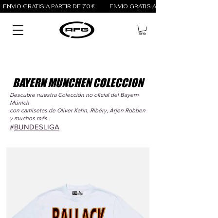
ENVÍO GRATIS A PARTIR DE 70 €          
BAYERN MUNCHEN COLECCION
Descubre nuestra Colección no oficial del Bayern
Múnich
con camisetas de Oliver Kahn, Ribéry, Arjen Robben
y muchos más.
#
BUNDESLIGA