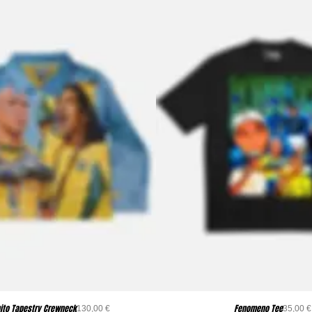
ito Tapestry Crewneck
Fenomeno Tee
Precio
Pre
130,00 €
35,00 €