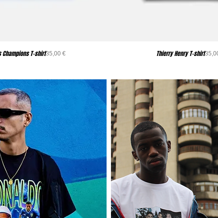
s Champions T-shirt
Thierry Henry T-shirt
Precio
P
35,00 €
35,0
RO TEES
RAP & 