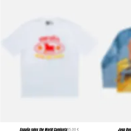
España rules the World Camiseta
Joga Bon
Precio
35,00 €