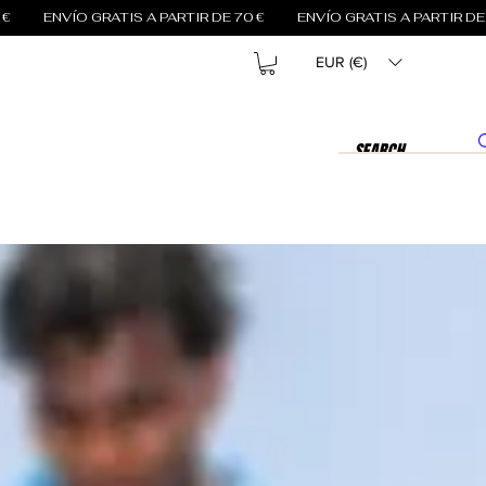
EUR (€)