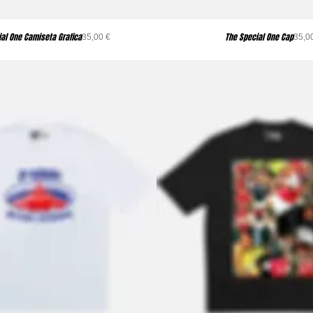

ial One Camiseta Grafica
The Special One Cap
Precio
P
35,00 €
35,0