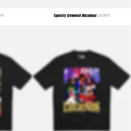
Tapestry Crewneck Maradona
recio
Precio
0 €
120,00 €