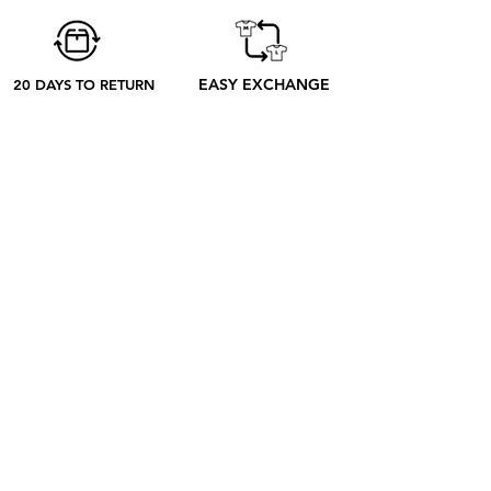
pedido hasta su recepción.
EASY EXCHANGE
20 DAYS TO RETURN
ABOUT
SOBRE NOSOTROS
CONTACTO
BLOG
EL PROCESO
SHOP
RETRO TEES
RAP & FOOT
COLECCIONES