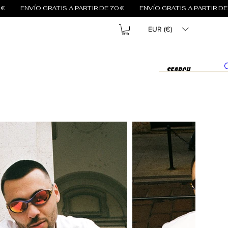
EUR (€)